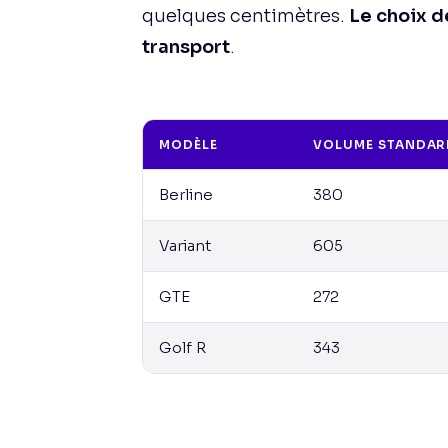
quelques centimètres.
Le choix d
transport
.
MODÈLE
VOLUME STANDARD
Berline
380
Variant
605
GTE
272
Golf R
343