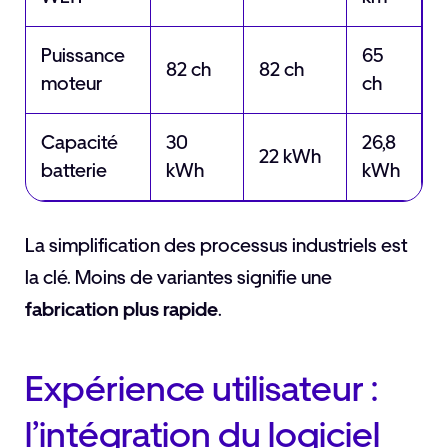
Puissance
65
82 ch
82 ch
moteur
ch
Capacité
30
26,8
22 kWh
batterie
kWh
kWh
La simplification des processus industriels est
la clé. Moins de variantes signifie une
fabrication plus rapide
.
Expérience utilisateur :
l’intégration du logiciel