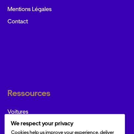
Mentions Légales
Contact
La passion de
l’automobile
Ressources
Voitures
We respect your privacy
Marques
Cookies help us improve your experience, deliver