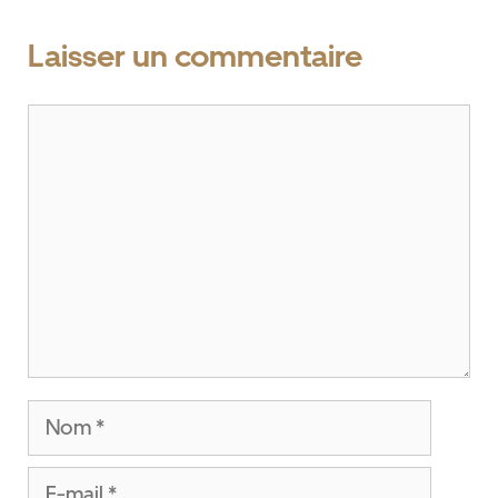
Laisser un commentaire
Commentaire
Nom
E-