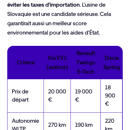
éviter les taxes d’importation
. L’usine de
Slovaquie est une candidate sérieuse. Cela
garantirait aussi un meilleur score
environnemental pour les aides d’État.
Renault
Kia EV1
Dacia
Critère
Twingo
(estimé)
Spring
E-Tech
18
Prix de
20 000
19 000
900
départ
€
€
€
Autonomie
220
270 km
190 km
WLTP
km