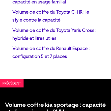
capacité en usage familial
Volume de coffre du Toyota C-HR : le
style contre la capacité
Volume de coffre du Toyota Yaris Cross :
hybride et litres utiles
Volume de coffre du Renault Espace :
configuration 5 et 7 places
PRÉCÉDENT
Volume coffre kia sportage : capacité