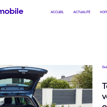
omobile
ACCUEIL
ACTUALITÉ
VOIT
Gu
T
v
e