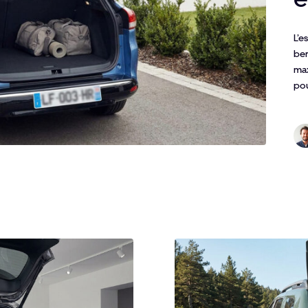
L’e
ber
max
po