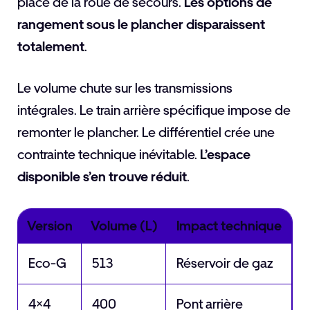
place de la roue de secours.
Les options de
rangement sous le plancher disparaissent
totalement
.
Le volume chute sur les transmissions
intégrales. Le train arrière spécifique impose de
remonter le plancher. Le différentiel crée une
contrainte technique inévitable.
L’espace
disponible s’en trouve réduit
.
Version
Volume (L)
Impact technique
Eco-G
513
Réservoir de gaz
4×4
400
Pont arrière