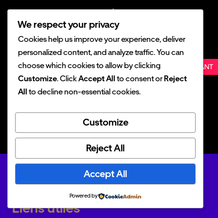
IM Motors France : l’offensive
We respect your privacy
premium dès juillet 2026
Cookies help us improve your experience, deliver
personalized content, and analyze traffic. You can
choose which cookies to allow by clicking
SUIVANT
Customize
. Click
Accept All
to consent or
Reject
All
to decline non-essential cookies.
MG 4X : le nouveau SUV à batterie
semi-solide dès 13 700 €
Customize
Reject All
Accept All
Powered by
Liens utiles