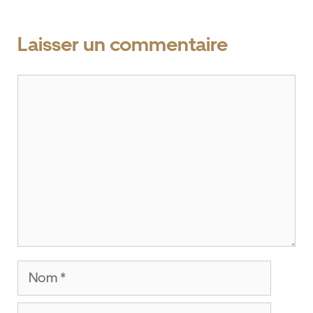
Laisser un commentaire
Commentaire
Nom
E-