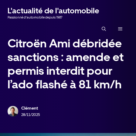
Aller
L'actualité de l'automobile
au
Passionné d'automobile depuis 1987
contenu
MENU
Citroën Ami débridée
sanctions : amende et
permis interdit pour
l’ado flashé à 81 km/h
Clément
28/11/2025