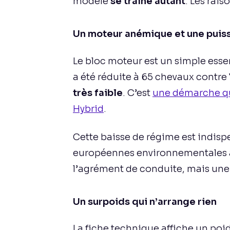
modèle
se traîne autant
. Les rai
Un moteur anémique et une puiss
Le bloc moteur est un simple esse
a été réduite à 65 chevaux contre
très faible
. C’est
une démarche qui
Hybrid
.
Cette baisse de régime est indis
européennes environnementales ac
l’agrément de conduite, mais un
Un surpoids qui n’arrange rien
La fiche technique affiche un poid