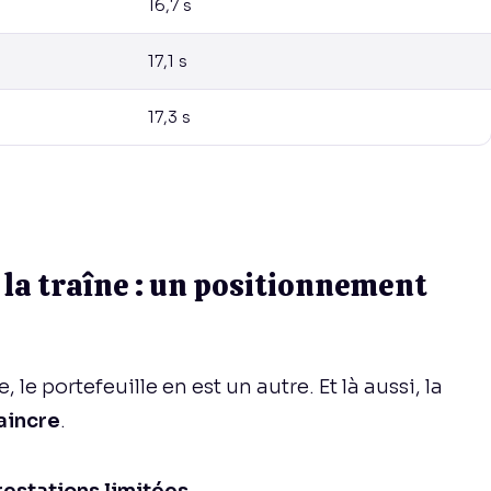
16,7 s
17,1 s
17,3 s
à la traîne : un positionnement
 le portefeuille en est un autre. Et là aussi, la
aincre
.
prestations limitées