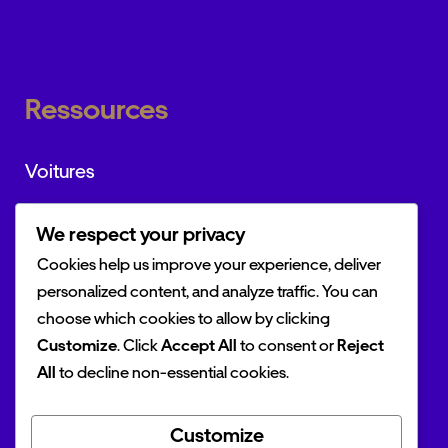
Ressources
Voitures
Marques
We respect your privacy
Actualités
Cookies help us improve your experience, deliver
personalized content, and analyze traffic. You can
choose which cookies to allow by clicking
Customize
. Click
Accept All
to consent or
Reject
Outils
All
to decline non-essential cookies.
Simulateur TVS
Customize