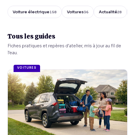
Voiture électrique
Voitures
Actualité
C
158
36
28
Tous les guides
Fiches pratiques et repères d'atelier, mis à jour au fil de
l'eau.
VOITURES