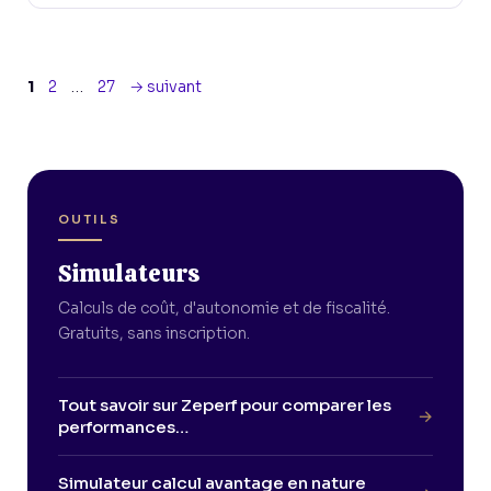
Page
Page
Page
1
2
…
27
→
suivant
OUTILS
Simulateurs
Calculs de coût, d'autonomie et de fiscalité.
Gratuits, sans inscription.
Tout savoir sur Zeperf pour comparer les
→
performances…
Simulateur calcul avantage en nature