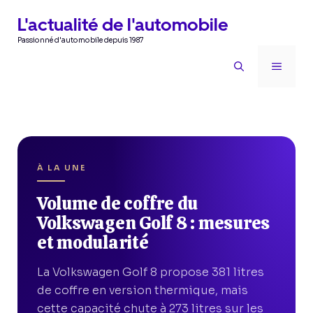
Aller
L'actualité de l'automobile
au
Passionné d'automobile depuis 1987
contenu
MENU
À LA UNE
Volume de coffre du
Volkswagen Golf 8 : mesures
et modularité
La Volkswagen Golf 8 propose 381 litres
de coffre en version thermique, mais
cette capacité chute à 273 litres sur les