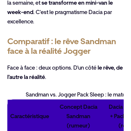
la semaine, et
se transforme en mini-van le
week-end
. C’est le pragmatisme Dacia par
excellence.
Comparatif : le rêve Sandman
face à la réalité Jogger
Face à face : deux options. D’un côté
le rêve, de
l’autre la réalité
.
Sandman vs. Jogger Pack Sleep : le match
Concept Dacia
Dacia J
Caractéristique
Sandman
+ Pack S
(rumeur)
(réel