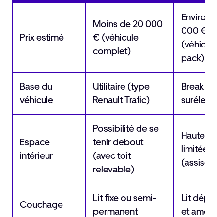
Environ 
Moins de 20 000
000 €
Prix estimé
€ (véhicule
(véhicule
complet)
pack)
Base du
Utilitaire (type
Break
véhicule
Renault Trafic)
surélevé
Possibilité de se
Hauteur
Espace
tenir debout
limitée
intérieur
(avec toit
(assise)
relevable)
Lit fixe ou semi-
Lit dépli
Couchage
permanent
et amovi