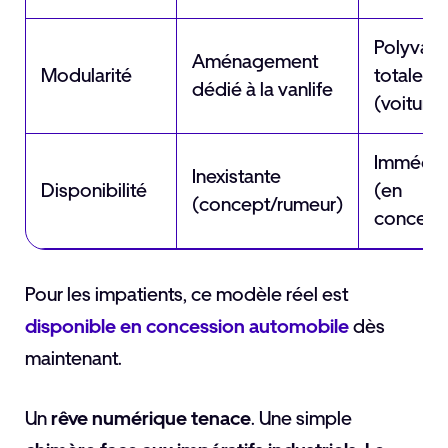
Polyval
Aménagement
Modularité
totale
dédié à la vanlife
(voiture
Immédia
Inexistante
Disponibilité
(en
(concept/rumeur)
concess
Pour les impatients, ce modèle réel est
disponible en concession automobile
dès
maintenant.
Un
rêve numérique tenace
. Une simple