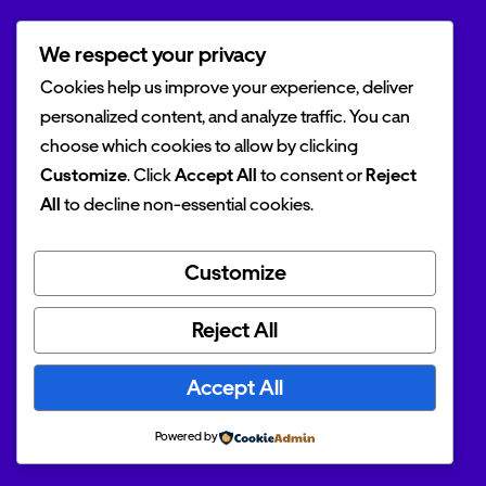
Ressources
We respect your privacy
Cookies help us improve your experience, deliver
personalized content, and analyze traffic. You can
Voitures
choose which cookies to allow by clicking
Marques
Customize
. Click
Accept All
to consent or
Reject
All
to decline non-essential cookies.
Actualités
Customize
Outils
Reject All
Accept All
Simulateur TVS
Simulateur crédit auto
Powered by