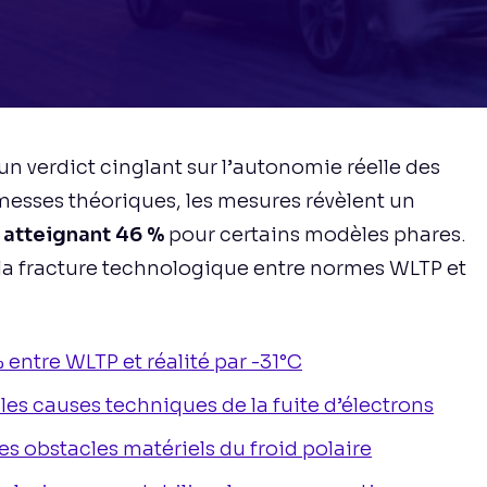
re un verdict cinglant sur l’autonomie réelle des
omesses théoriques, les mesures révèlent un
atteignant 46 %
pour certains modèles phares.
 la fracture technologique entre normes WLTP et
 % entre WLTP et réalité par -31°C
es causes techniques de la fuite d’électrons
es obstacles matériels du froid polaire