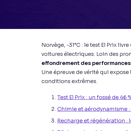
Norvège, -31°C : le test El Prix liv
voitures électriques. Loin des pr
effondrement des performances 
Une épreuve de vérité qui expose
conditions extrêmes.
Test El Prix : un fossé de 46
Chimie et aérodynamisme : l
Recharge et régénération : l