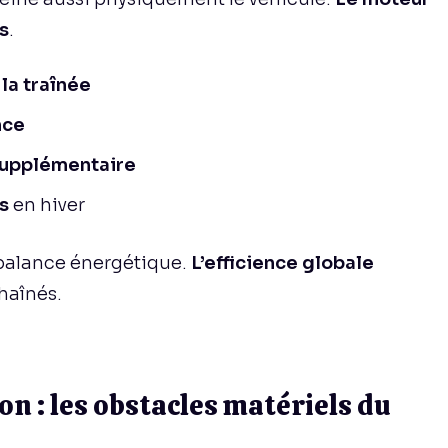
s
.
la traînée
nce
 supplémentaire
s
en hiver
 balance énergétique.
L’efficience globale
haînés.
n : les obstacles matériels du