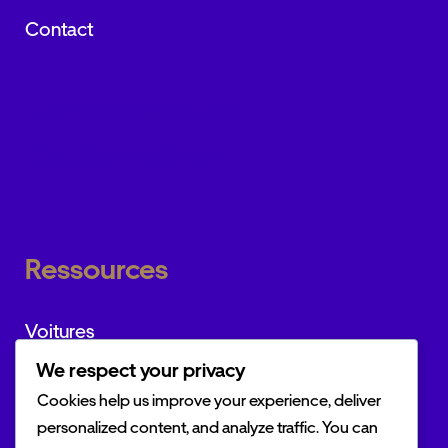
Contact
La passion de
l’automobile
Ressources
Voitures
We respect your privacy
Marques
Cookies help us improve your experience, deliver
Actualités
personalized content, and analyze traffic. You can