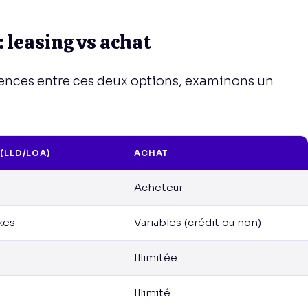
 leasing vs achat
ences entre ces deux options, examinons un
(LLD/LOA)
ACHAT
Acheteur
xes
Variables (crédit ou non)
Illimitée
Illimité