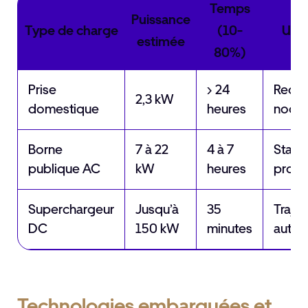
Temps
Puissance
Type de charge
(10-
Usag
estimée
80%)
Prise
> 24
Recha
2,3 kW
domestique
heures
noctu
Borne
7 à 22
4 à 7
Stati
publique AC
kW
heures
prolo
Superchargeur
Jusqu’à
35
Trajet
DC
150 kW
minutes
autor
Technologies embarquées et