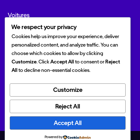
Voitures
We respect your privacy
Marques
Cookies help us improve your experience, deliver
Actualités
personalized content, and analyze traffic. You can
choose which cookies to allow by clicking
Customize
. Click
Accept All
to consent or
Reject
All
to decline non-essential cookies.
Outils
Customize
Simulateur TVS
Reject All
Simulateur crédit auto
Accept All
Powered by