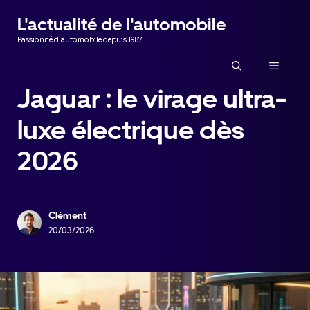
Aller
L'actualité de l'automobile
au
Passionné d'automobile depuis 1987
contenu
MENU
Jaguar : le virage ultra-
luxe électrique dès
2026
Clément
20/03/2026