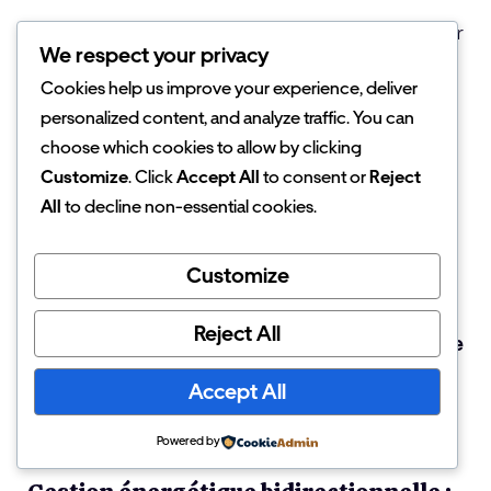
BMW collabore avec plusieurs opérateurs pour
We respect your privacy
garantir un accès fluide. Des tarifs
Cookies help us improve your experience, deliver
préférentiels seront proposés aux
personalized content, and analyze traffic. You can
propriétaires via une carte unique. La
choose which cookies to allow by clicking
recharge intelligente s’intègre directement
Customize
. Click
Accept All
to consent or
Reject
dans l’application MyBMW
.
All
to decline non-essential cookies.
L’écosystème grandit aussi vite que la
Customize
technologie embarquée. Recharger partout
devient une réalité simple et accessible. La
Reject All
mobilité électrique entre dans une phase de
maturité technique
.
Accept All
Powered by