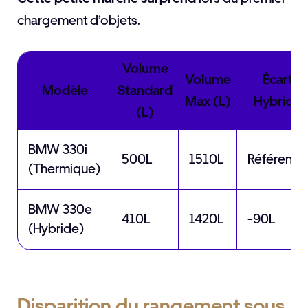
chargement d’objets.
Volume
Volume
Écart
Modèle
Standard
Max (L)
Hybride
(L)
BMW 330i
500L
1510L
Référence
(Thermique)
BMW 330e
410L
1420L
-90L
(Hybride)
Disparition du rangement sous