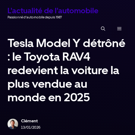
Aller
L'actualité de l'automobile
au
Passionné d'automobile depuis 1987
contenu
MENU
Tesla Model Y détrôné
: le Toyota RAV4
redevient la voiture la
plus vendue au
monde en 2025
Clément
13/01/2026