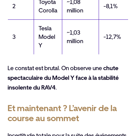
Toyota
~1,08
2
-8,1%
Corolla
million
Tesla
~1,03
3
Model
-12,7%
million
Y
Le constat est brutal. On observe une
chute
spectaculaire du Model Y face à la stabilité
insolente du RAV4
.
Et maintenant ? L’avenir de la
course au sommet
Incertitude totale pour la suite des événements.