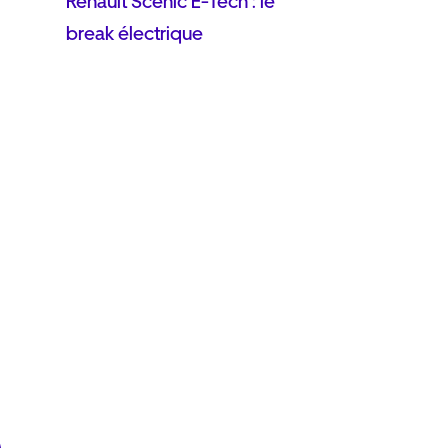
Renault Scenic E-Tech : le
break électrique