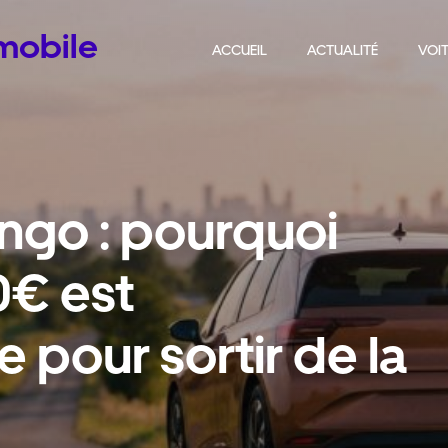
omobile
ACCUEIL
ACTUALITÉ
VOIT
ngo : pourquoi
0€ est
 pour sortir de la