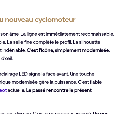
 du nouveau cyclomoteur
 son âme. La ligne est immédiatement reconnaissable.
. La selle fine complète le profil. La silhouette
st indéniable.
C’est l’icône, simplement modernisée
.
 d’œil.
’éclairage LED signe la face avant. Une touche
nique modernisée gère la puissance. C’est fiable
eot
actuelle.
Le passé rencontre le présent
.
les ont disparu. C’est un « noped » assumé.
Un pur