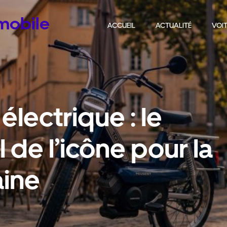
omobile
ACCUEIL
ACTUALITÉ
VOIT
lectrique : le
l de l’icône pour la
aine