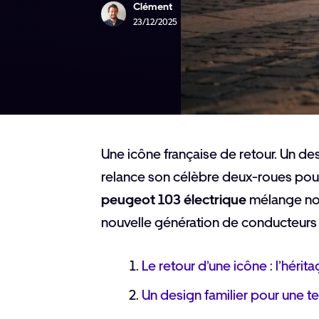
Clément
23/12/2025
Une icône française de retour. Un de
relance son célèbre deux-roues pour
peugeot 103 électrique
mélange nos
nouvelle génération de conducteurs 
Le retour d’une icône : l’hérit
Un design familier pour une 