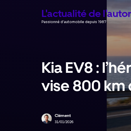
Aller
L'actualité de l'aut
au
Passionné d'automobile depuis 1987
contenu
Kia EV8 : l’hé
vise 800 km
Clément
31/01/2026