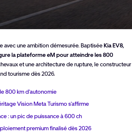
ise avec une ambition démesurée. Baptisée
Kia EV8,
ugure la plateforme eM pour atteindre les 800
hevaux et une architecture de rupture, le constructeur
and tourisme dès 2026.
ible 800 km d’autonomie
éritage Vision Meta Turismo s’affirme
ce : un pic de puissance à 600 ch
éploiement premium finalisé dès 2026