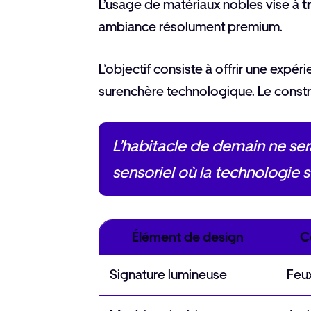
L’usage de matériaux nobles vise à
t
ambiance résolument premium.
L’objectif consiste à offrir une expéri
surenchère technologique. Le construc
L’habitacle de demain ne ser
sensoriel où la technologie s
Élément de design
C
Signature lumineuse
Feu