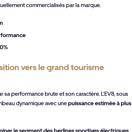
tuellement commercialisés par la marque.
km
erformance
20%
nsition vers le grand tourisme
ar sa performance brute et son caractère. L’EV8, sous
ambeau dynamique avec une
puissance estimée à plus
iner le segment des berlines sportives électriques
.