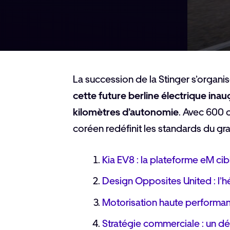
La succession de la Stinger s’organ
cette future berline électrique ina
kilomètres d’autonomie
. Avec 600 c
coréen redéfinit les standards du gr
Kia EV8 : la plateforme eM c
Design Opposites United : l’h
Motorisation haute performan
Stratégie commerciale : un d