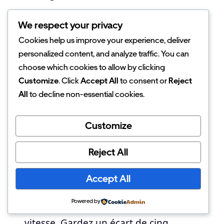
Faut-il utiliser la
We respect your privacy
Cookies help us improve your experience, deliver
climatisation ou ouvrir les
personalized content, and analyze traffic. You can
fenêtres ?
choose which cookies to allow by clicking
Customize
. Click
Accept All
to consent or
Reject
Climatisation énergivore à basse
All
to decline non-essential cookies.
vitesse en ville. Préférez ouvrir les
vitres pour vous rafraîchir. Cela
Customize
préserve votre autonomie
lors des
trajets urbains lents.
Reject All
Usage de la clim préférable
sur
Accept All
autoroute. Les vitres ouvertes créent
Powered by
une traînée d’air néfaste à haute
vitesse. Gardez un écart de cinq