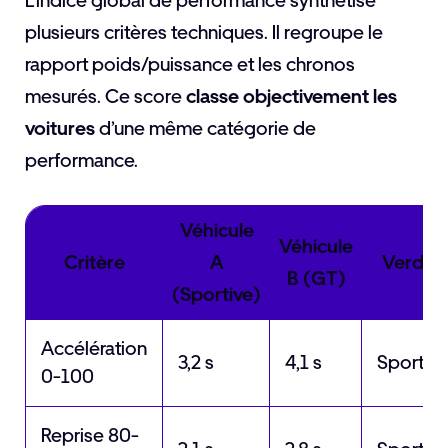
L’indice global de performance synthétise
plusieurs critères techniques. Il regroupe le
rapport poids/puissance et les chronos
mesurés. Ce score
classe objectivement les
voitures
d’une même catégorie de
performance.
Véhicule
Véhicule
Critère
A
Verdict
B (GT)
(Sportive)
Accélération
3,2 s
4,1 s
Sportive
0-100
Reprise 80-