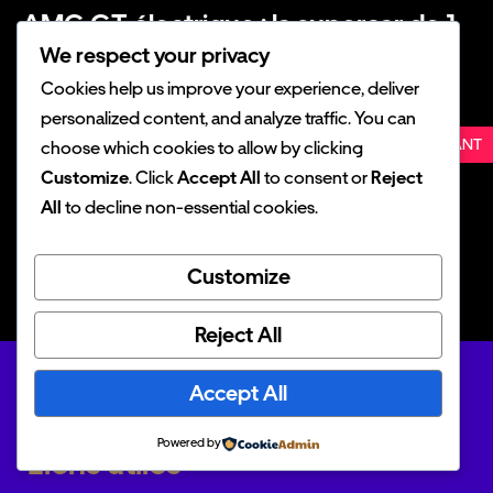
AMG GT électrique : la supercar de 1
153 ch arrive en 2026
We respect your privacy
Cookies help us improve your experience, deliver
personalized content, and analyze traffic. You can
SUIVANT
choose which cookies to allow by clicking
Customize
. Click
Accept All
to consent or
Reject
All
to decline non-essential cookies.
Batterie lithium et IA : la recharge
gagne 180 000 km
Customize
Reject All
Accept All
Powered by
Liens utiles