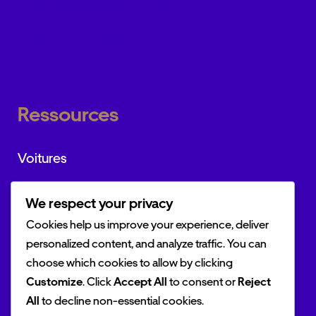
La passion de
l’automobile
Ressources
Voitures
Marques
We respect your privacy
Actualités
Cookies help us improve your experience, deliver
personalized content, and analyze traffic. You can
choose which cookies to allow by clicking
Customize
. Click
Accept All
to consent or
Reject
Outils
All
to decline non-essential cookies.