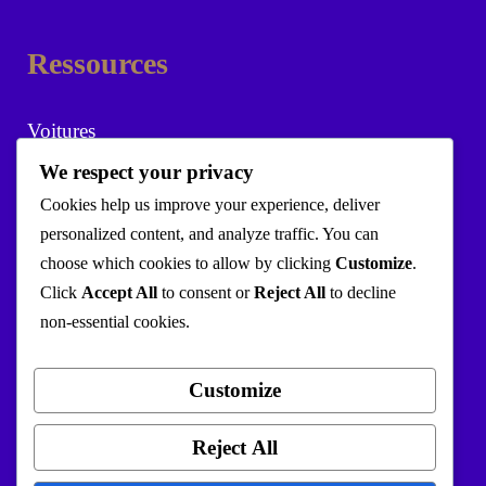
Ressources
Voitures
We respect your privacy
Marques
Cookies help us improve your experience, deliver
Actualités
personalized content, and analyze traffic. You can
choose which cookies to allow by clicking
Customize
.
Click
Accept All
to consent or
Reject All
to decline
non-essential cookies.
Outils
Customize
Simulateur TVS
Reject All
Simulateur crédit auto